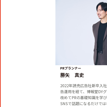
PRプランナー
勝矢 真史
2022年読売広告社新卒入
告運用を経て、博報堂DY
改めてPRの基礎知識を学
SNSで話題になるだけで