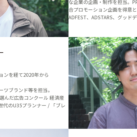
な企業の企画・制作を担当。P
合プロモーション企画を得意とする。
ADFEST、ADSTARS、グ
ー
ンを経て2020年から
ーツブランド等を担当。
費者が選んだ広告コンクール 経済産
世代のU35プランナー / 「ブレ