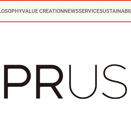
LOSOPHY
VALUE CREATION
NEWS
SERVICE
SUSTAINABI
RIDE®コンサルティング
CHANGE PARTNER
ッセージ
ュニティクリエイション®
ニュースリリース
トップメッセージ
新卒採用
会社概要
通年採用
当社の歩み
VI
インストアコンサルティング
YOMIKOグループ ビジョン・パーパス・
お知らせ
方針
事例
カムバック採用
推進体制
トップへ
役員一覧
コミュニティクリエイションの仕
博報堂ＤＹグループトピックス
環境
本社・支社アクセス
社会
障がい者採用
ガバナンス
デジタルコン
CSR
グル
ップメント
マーケティング
クリエイティブ
アクティベーション
メ