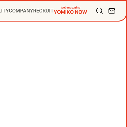
LITY
COMPANY
RECRUIT
バリューズ
掛け人
サルティング
ープ会社
ディアビジネス
PR