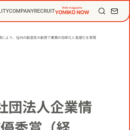
LITY
COMPANY
RECRUIT
バリューズ
掛け人
サルティング
ープ会社
I活用により、社内の創造性の創発で業務の効率化と高度化を実現
ディアビジネス
PR
社団法人企業情
IT優秀賞（経