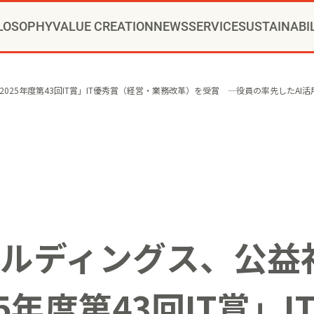
LOSOPHY
VALUE CREATION
NEWS
SERVICE
SUSTAINABI
RIDE®コンサルティング
CHANGE PARTNER
ッセージ
ュニティクリエイション®
ニュースリリース
トップメッセージ
新卒採用
会社概要
通年採用
当社の歩み
VI
インストアコンサルティング
YOMIKOグループ ビジョン・パーパス・
お知らせ
方針
事例
カムバック採用
推進体制
トップへ
役員一覧
コミュニティクリエイションの仕
博報堂ＤＹグループトピックス
環境
本社・支社アクセス
社会
障がい者採用
ガバナンス
デジタルコン
CSR
グル
025年度第43回IT賞」IT優秀賞（経営・業務改革）を受賞 ―役員の率先したA
ップメント
マーケティング
クリエイティブ
アクティベーション
メ
ルディングス、公益
5年度第43回IT賞」