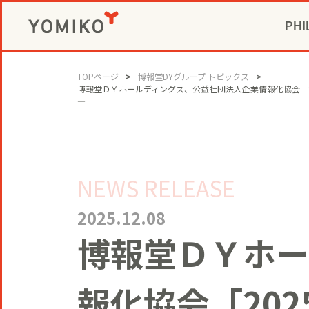
PHI
CIVIC P
GAME 
社長メ
コミ
TOPページ
博報堂DYグループ トピックス
博報堂ＤＹホールディングス、公益社団法人企業情報化協会「2
ビジネスデベロ
―
NEWS RELEASE
2025.12.08
博報堂ＤＹホー
報化協会「202