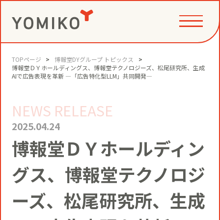
TOPページ
博報堂DYグループ トピックス
PHILOSOPHY
博報堂ＤＹホールディングス、博報堂テクノロジーズ、松尾研究所、生成
AIで広告表現を革新 ―「広告特化型LLM」共同開発―
NEWS RELEASE
GAME CHANGE PARTNER
VALUE CREATION
2025.04.24
博報堂ＤＹホールディン
VI
コミュニティクリエイション®
NEWS
グス、博報堂テクノロジ
YOMIKOグループ ビジョン・パーパ
ス・バリューズ
事例
ーズ、松尾研究所、生成
ニュースリリース
SERVICE