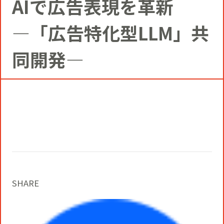
AIで広告表現を革新
コミュニティクリエイションの仕掛け
人
お知らせ
CIVIC PRIDE®コンサルティング
SUSTAINABILITY
―「広告特化型LLM」共
博報堂ＤＹグループトピックス
同開発―
インストアコンサルティング
トップメッセージ
COMPANY
デジタルコンサルティング
方針
社長メッセージ
RECRUIT
ビジネスデベロップメント
推進体制
会社概要
新卒採用
マーケティング
環境
SHARE
当社の歩み
通年採用
トップへ
クリエイティブ
社会