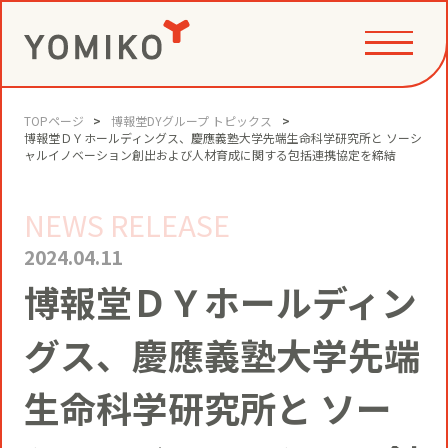
TOPページ
博報堂DYグループ トピックス
PHILOSOPHY
博報堂ＤＹホールディングス、慶應義塾大学先端生命科学研究所と ソーシ
ャルイノベーション創出および人材育成に関する包括連携協定を締結
NEWS RELEASE
GAME CHANGE PARTNER
VALUE CREATION
2024.04.11
博報堂ＤＹホールディン
VI
コミュニティクリエイション®
NEWS
グス、慶應義塾大学先端
YOMIKOグループ ビジョン・パーパ
ス・バリューズ
事例
生命科学研究所と ソー
ニュースリリース
SERVICE