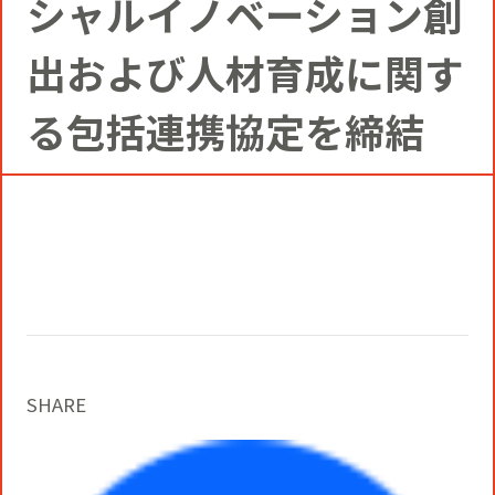
シャルイノベーション創
コミュニティクリエイションの仕掛け
人
お知らせ
CIVIC PRIDE®コンサルティング
SUSTAINABILITY
出および人材育成に関す
博報堂ＤＹグループトピックス
る包括連携協定を締結
インストアコンサルティング
トップメッセージ
COMPANY
デジタルコンサルティング
方針
社長メッセージ
RECRUIT
ビジネスデベロップメント
推進体制
会社概要
新卒採用
マーケティング
環境
SHARE
当社の歩み
通年採用
トップへ
クリエイティブ
社会