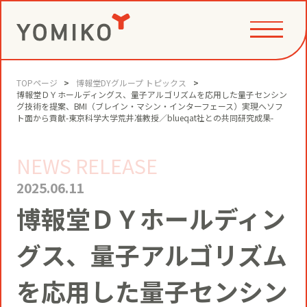
TOPページ
博報堂DYグループ トピックス
PHILOSOPHY
博報堂ＤＹホールディングス、量子アルゴリズムを応用した量子センシン
グ技術を提案、BMI（ブレイン・マシン・インターフェース）実現へソフ
ト面から貢献-東京科学大学荒井准教授／blueqat社との共同研究成果-
GAME CHANGE PARTNER
VALUE CREATION
NEWS RELEASE
2025.06.11
VI
博報堂ＤＹホールディン
コミュニティクリエイション®
NEWS
グス、量子アルゴリズム
YOMIKOグループ ビジョン・パーパ
ス・バリューズ
事例
ニュースリリース
SERVICE
を応用した量子センシン