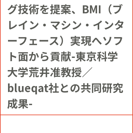
コミュニティクリエイションの仕掛け
グ技術を提案、BMI（ブ
人
お知らせ
CIVIC PRIDE®コンサルティング
SUSTAINABILITY
レイン・マシン・インタ
博報堂ＤＹグループトピックス
インストアコンサルティング
ーフェース）実現へソフ
トップメッセージ
COMPANY
ト面から貢献-東京科学
デジタルコンサルティング
方針
社長メッセージ
RECRUIT
大学荒井准教授／
ビジネスデベロップメント
blueqat社との共同研究
推進体制
会社概要
新卒採用
成果-
マーケティング
環境
当社の歩み
通年採用
トップへ
クリエイティブ
社会