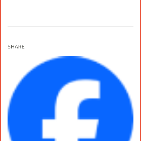
役員一覧
カムバック採用
アクティベーション
ガバナンス
本社・支社アクセス
障がい者採用
メディアビジネス
CSR
SHARE
グループ会社
PR