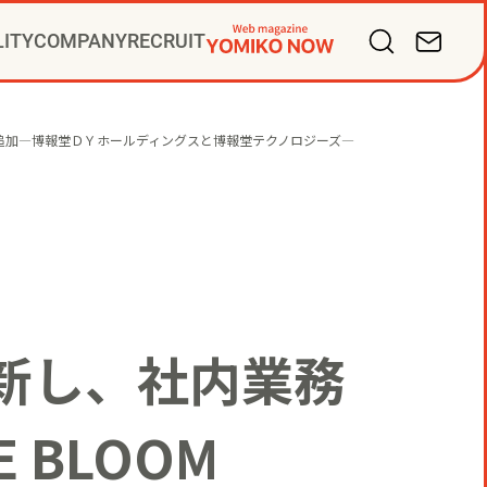
LITY
COMPANY
RECRUIT
バリューズ
掛け人
サルティング
ープ会社
ー」を追加―博報堂ＤＹホールディングスと博報堂テクノロジーズ―
ディアビジネス
PR
新し、社内業務
 BLOOM