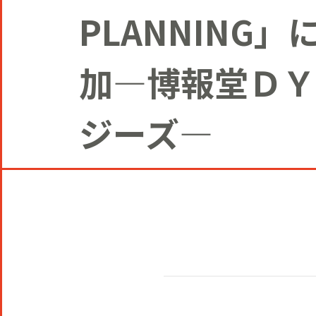
PLANNING
加―博報堂ＤＹ
ジーズ―