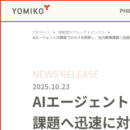
PHI
CIVIC P
GAME 
社長メ
コミ
TOPページ
博報堂DYグループ トピックス
AIエージェントの開発プロセスを刷新し、社内業務課題へ迅速に対
ビジネスデベロ
NEWS RELEASE
2025.10.23
AIエージェン
課題へ迅速に対応