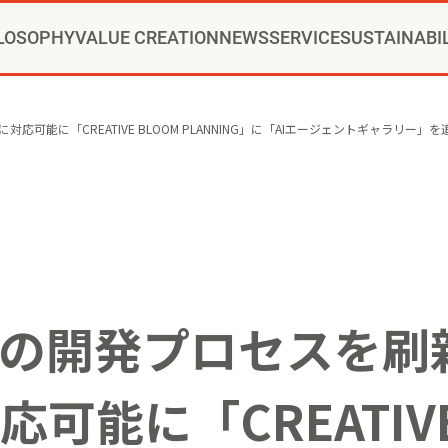
LOSOPHY
VALUE CREATION
NEWS
SERVICE
SUSTAINABI
RIDE®コンサルティング
CHANGE PARTNER
ッセージ
ュニティクリエイション®
ニュースリリース
トップメッセージ
新卒採用
会社概要
通年採用
当社の歩み
VI
インストアコンサルティング
YOMIKOグループ ビジョン・パーパス・
お知らせ
方針
事例
カムバック採用
推進体制
トップへ
役員一覧
コミュニティクリエイションの仕
博報堂ＤＹグループトピックス
環境
本社・支社アクセス
社会
障がい者採用
ガバナンス
デジタルコン
CSR
グル
応可能に「CREATIVE BLOOM PLANNING」に「AIエージェントギャラリ
ップメント
マーケティング
クリエイティブ
アクティベーション
メ
トの開発プロセスを刷
可能に「CREATIVE