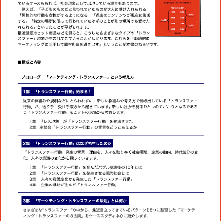
役員一覧
カムバック採用
アクティベーション
ガバナンス
本社・支社アクセス
障がい者採用
メディアビジネス
CSR
グループ会社
PR