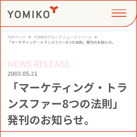
TOPページ
YOMIKOグループ ニュースリリース
PHILOSOPHY
「マーケティング・トランスファー8つの法則」発刊のお知らせ。
NEWS RELEASE
GAME CHANGE PARTNER
VALUE CREATION
2003.05.21
「マーケティング・トラ
VI
コミュニティクリエイション®
NEWS
ンスファー8つの法則」
YOMIKOグループ ビジョン・パーパ
発刊のお知らせ。
ス・バリューズ
事例
ニュースリリース
SERVICE