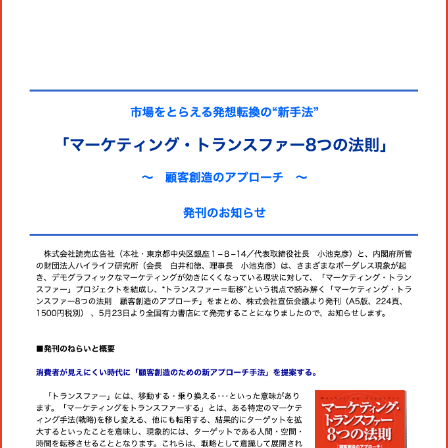
コミュニティクリエイションの仕掛け
人
お知らせ
CIVIC PRIDE®コンサルティング
SUSTAINABILITY
博報堂ＤＹグループトピックス
インストアコンサルティング
トップメッセージ
COMPANY
デジタルコンサルティング
方針
社長メッセージ
RECRUIT
ビジネスデベロップメント
推進体制
会社概要
新卒採用
マーケティング
環境
当社の歩み
通年採用
トップへ
クリエイティブ
社会