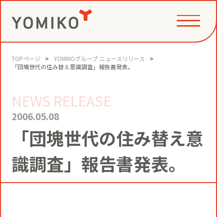
TOPページ
YOMIKOグループ ニュースリリース
PHILOSOPHY
「団塊世代の住み替え意識調査」報告書発表。
NEWS RELEASE
GAME CHANGE PARTNER
VALUE CREATION
2006.05.08
「団塊世代の住み替え意
VI
コミュニティクリエイション®
NEWS
識調査」報告書発表。
YOMIKOグループ ビジョン・パーパ
ス・バリューズ
事例
ニュースリリース
SERVICE