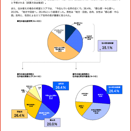
役員一覧
カムバック採用
アクティベーション
ガバナンス
本社・支社アクセス
障がい者採用
メディアビジネス
CSR
グループ会社
PR