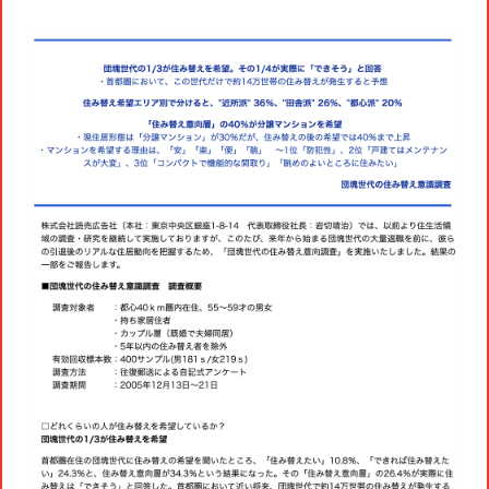
コミュニティクリエイションの仕掛け
人
お知らせ
CIVIC PRIDE®コンサルティング
SUSTAINABILITY
博報堂ＤＹグループトピックス
インストアコンサルティング
トップメッセージ
COMPANY
デジタルコンサルティング
方針
社長メッセージ
RECRUIT
ビジネスデベロップメント
推進体制
会社概要
新卒採用
マーケティング
環境
当社の歩み
通年採用
トップへ
クリエイティブ
社会