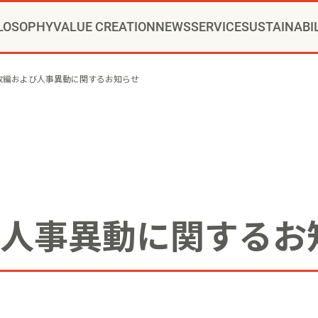
LOSOPHY
VALUE CREATION
NEWS
SERVICE
SUSTAINABI
RIDE®コンサルティング
CHANGE PARTNER
ッセージ
ュニティクリエイション®
ニュースリリース
トップメッセージ
新卒採用
会社概要
通年採用
当社の歩み
VI
インストアコンサルティング
YOMIKOグループ ビジョン・パーパス・
お知らせ
方針
事例
カムバック採用
推進体制
トップへ
役員一覧
コミュニティクリエイションの仕
博報堂ＤＹグループトピックス
環境
本社・支社アクセス
社会
障がい者採用
ガバナンス
デジタルコン
CSR
グル
改編および人事異動に関するお知らせ
ップメント
マーケティング
クリエイティブ
アクティベーション
メ
人事異動に関するお