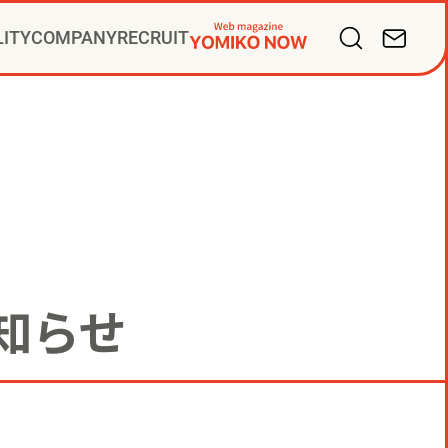
LITY
COMPANY
RECRUIT
バリューズ
掛け人
サルティング
ープ会社
ディアビジネス
PR
知らせ