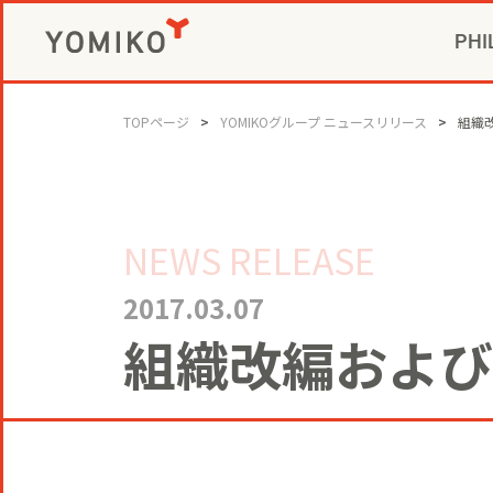
PHI
CIVIC P
GAME 
社長メ
コミ
TOPページ
YOMIKOグループ ニュースリリース
組織
ビジネスデベロ
NEWS RELEASE
2017.03.07
組織改編および