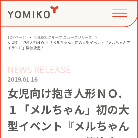
TOPページ
YOMIKOグループ ニュースリリース
PHILOSOPHY
女児向け抱き人形ＮＯ.１「メルちゃん」初の大型イベント『メルちゃんア
イランド』開催決定！
NEWS RELEASE
GAME CHANGE PARTNER
VALUE CREATION
2019.01.16
女児向け抱き人形ＮＯ.
VI
コミュニティクリエイション®
NEWS
１「メルちゃん」初の大
YOMIKOグループ ビジョン・パーパ
ス・バリューズ
事例
型イベント『メルちゃん
ニュースリリース
SERVICE