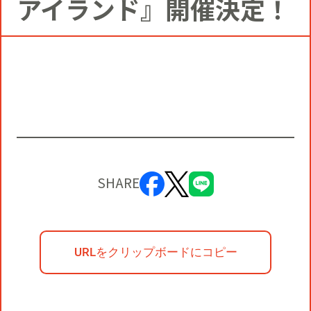
アイランド』開催決定！
コミュニティクリエイションの仕掛け
人
お知らせ
CIVIC PRIDE®コンサルティング
SUSTAINABILITY
博報堂ＤＹグループトピックス
インストアコンサルティング
トップメッセージ
COMPANY
デジタルコンサルティング
方針
社長メッセージ
RECRUIT
SHARE
ビジネスデベロップメント
推進体制
会社概要
新卒採用
マーケティング
環境
URLをクリップボードにコピー
当社の歩み
通年採用
トップへ
クリエイティブ
社会