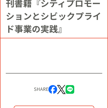
刊書籍『シティプロモー
コミュニティクリエイションの仕掛け
人
お知らせ
CIVIC PRIDE®コンサルティング
SUSTAINABILITY
ションとシビックプライ
博報堂ＤＹグループトピックス
ド事業の実践』
インストアコンサルティング
トップメッセージ
COMPANY
デジタルコンサルティング
方針
社長メッセージ
RECRUIT
ビジネスデベロップメント
推進体制
会社概要
新卒採用
マーケティング
環境
SHARE
当社の歩み
通年採用
トップへ
クリエイティブ
社会