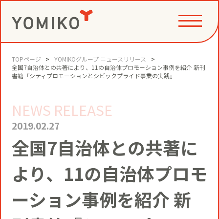
TOPページ
YOMIKOグループ ニュースリリース
PHILOSOPHY
全国7自治体との共著により、11の自治体プロモーション事例を紹介 新刊
書籍『シティプロモーションとシビックプライド事業の実践』
NEWS RELEASE
GAME CHANGE PARTNER
VALUE CREATION
2019.02.27
全国7自治体との共著に
VI
コミュニティクリエイション®
NEWS
より、11の自治体プロモ
YOMIKOグループ ビジョン・パーパ
ス・バリューズ
事例
ーション事例を紹介 新
ニュースリリース
SERVICE