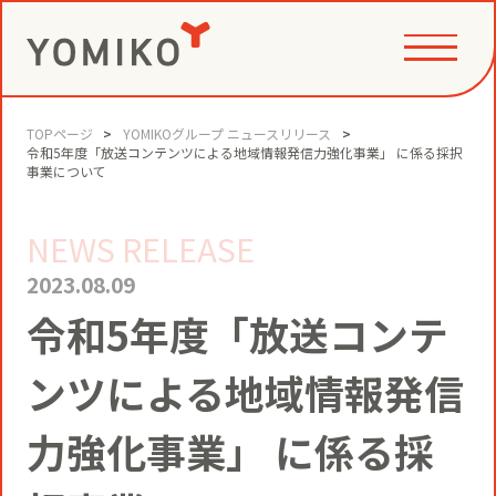
TOPページ
YOMIKOグループ ニュースリリース
PHILOSOPHY
令和5年度「放送コンテンツによる地域情報発信力強化事業」 に係る採択
事業について
NEWS RELEASE
GAME CHANGE PARTNER
VALUE CREATION
2023.08.09
令和5年度「放送コンテ
VI
コミュニティクリエイション®
NEWS
ンツによる地域情報発信
YOMIKOグループ ビジョン・パーパ
ス・バリューズ
事例
力強化事業」 に係る採
ニュースリリース
SERVICE