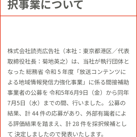
択事業について
コミュニティクリエイションの仕掛け
人
お知らせ
CIVIC PRIDE®コンサルティング
SUSTAINABILITY
博報堂ＤＹグループトピックス
インストアコンサルティング
トップメッセージ
COMPANY
株式会社読売広告社（本社：東京都港区／代表
デジタルコンサルティング
取締役社長：菊地英之）は、当社が執行団体と
方針
社長メッセージ
RECRUIT
なった 総務省 令和 5 年度「放送コンテンツに
よる地域情報発信力強化事業」に係る間接補助
ビジネスデベロップメント
推進体制
会社概要
事業者の公募を 令和5年6月9日（金）から同年
新卒採用
7月5日（水）までの間、行いました。 公募の
マーケティング
環境
結果、計 44 件の応募があり、外部有識者によ
当社の歩み
通年採用
トップへ
る評価結果を踏まえ、計 28 件を採択候補とし
クリエイティブ
て 決定しましたので発表いたします。
社会