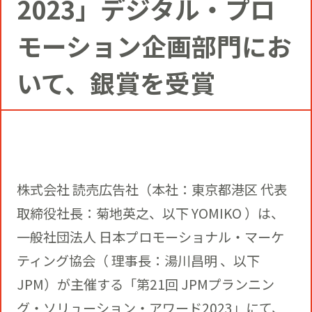
2023」デジタル・プロ
コミュニティクリエイションの仕掛け
人
お知らせ
CIVIC PRIDE®コンサルティング
SUSTAINABILITY
モーション企画部門にお
博報堂ＤＹグループトピックス
いて、銀賞を受賞
インストアコンサルティング
トップメッセージ
COMPANY
デジタルコンサルティング
方針
社長メッセージ
RECRUIT
ビジネスデベロップメント
株式会社 読売広告社（本社：東京都港区 代表
推進体制
会社概要
取締役社長：菊地英之、以下 YOMIKO ）は、
新卒採用
一般社団法人 日本プロモーショナル・マーケ
マーケティング
環境
当社の歩み
ティング協会（ 理事長：湯川昌明 、以下
通年採用
トップへ
JPM）が主催する「第21回 JPMプランニン
クリエイティブ
社会
グ・ソリューション・アワード2023」にて、