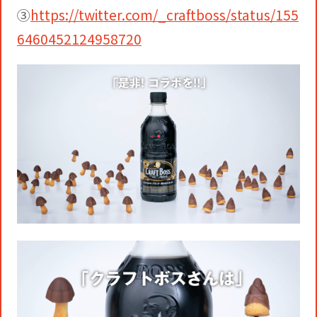
③
https://twitter.com/_craftboss/status/155
6460452124958720