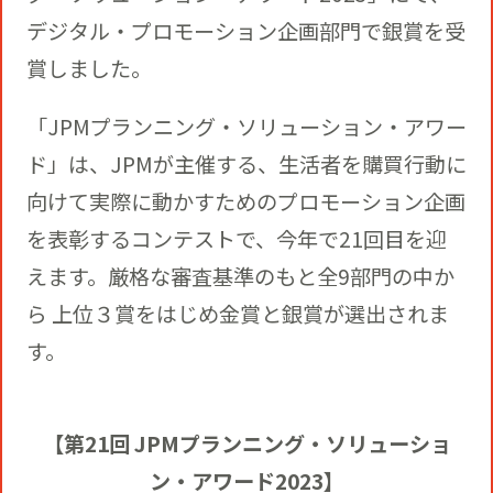
役員一覧
カムバック採用
デジタル・プロモーション企画部門で銀賞を受
アクティベーション
賞しました。
ガバナンス
本社・支社アクセス
障がい者採用
「JPMプランニング・ソリューション・アワー
メディアビジネス
CSR
ド」は、JPMが主催する、生活者を購買行動に
グループ会社
向けて実際に動かすためのプロモーション企画
PR
を表彰するコンテストで、今年で21回目を迎
えます。厳格な審査基準のもと全9部門の中か
ら 上位３賞をはじめ金賞と銀賞が選出されま
す。
【第21回 JPMプランニング・ソリューショ
ン・アワード2023】