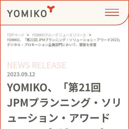
TOPページ
YOMIKOグループ ニュースリリース
PHILOSOPHY
YOMIKO、「第21回 JPMプランニング・ソリューション・アワード2023」
デジタル・プロモーション企画部門において、銀賞を受賞
NEWS RELEASE
GAME CHANGE PARTNER
VALUE CREATION
2023.09.12
YOMIKO、「第21回
VI
コミュニティクリエイション®
NEWS
JPMプランニング・ソリ
YOMIKOグループ ビジョン・パーパ
ス・バリューズ
事例
ューション・アワード
ニュースリリース
SERVICE