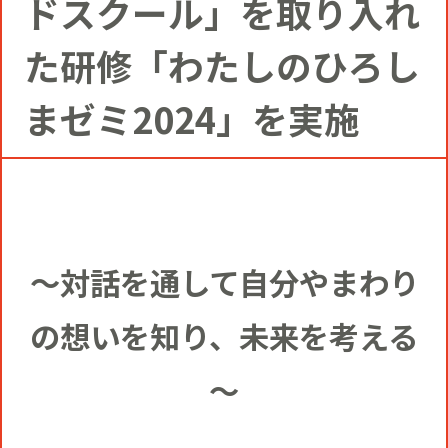
ドスクール」を取り入れ
コミュニティクリエイションの仕掛け
人
お知らせ
CIVIC PRIDE®コンサルティング
SUSTAINABILITY
た研修「わたしのひろし
博報堂ＤＹグループトピックス
まゼミ2024」を実施
インストアコンサルティング
トップメッセージ
COMPANY
デジタルコンサルティング
方針
社長メッセージ
RECRUIT
ビジネスデベロップメント
～対話を通して自分やまわり
推進体制
会社概要
新卒採用
の想いを知り、未来を考える
マーケティング
環境
当社の歩み
～
通年採用
トップへ
クリエイティブ
社会