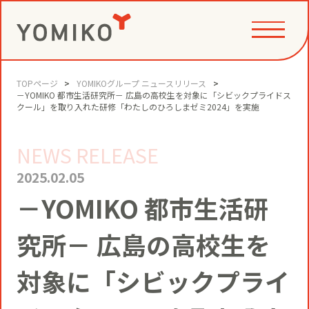
TOPページ
YOMIKOグループ ニュースリリース
PHILOSOPHY
－YOMIKO 都市生活研究所－ 広島の高校生を対象に「シビックプライドス
クール」を取り入れた研修「わたしのひろしまゼミ2024」を実施
NEWS RELEASE
GAME CHANGE PARTNER
VALUE CREATION
2025.02.05
－YOMIKO 都市生活研
VI
コミュニティクリエイション®
NEWS
究所－ 広島の高校生を
YOMIKOグループ ビジョン・パーパ
ス・バリューズ
事例
対象に「シビックプライ
ニュースリリース
SERVICE