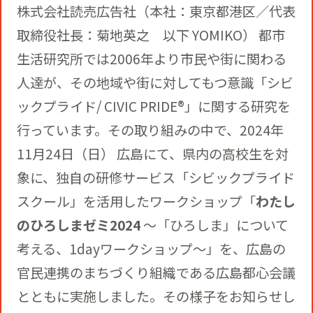
役員一覧
カムバック採用
株式会社読売広告社（本社：東京都港区／代表
取締役社長：菊地英之 以下 YOMIKO） 都市
アクティベーション
ガバナンス
本社・支社アクセス
生活研究所では2006年より市民や街に関わる
障がい者採用
人達が、その地域や街に対してもつ意識「シビ
メディアビジネス
CSR
ックプライド/ CIVIC PRIDE®」に関する研究を
グループ会社
行っています。その取り組みの中で、2024年
PR
11月24日（日） 広島にて、県内の高校生を対
象に、独自の研修サービス「シビックプライド
スクール」を活用したワークショップ「
わたし
のひろしまゼミ2024
～「ひろしま」について
考える、1dayワークショップ～」を、広島の
官民連携のまちづくり組織である広島都心会議
とともに実施しました。その様子をお知らせし