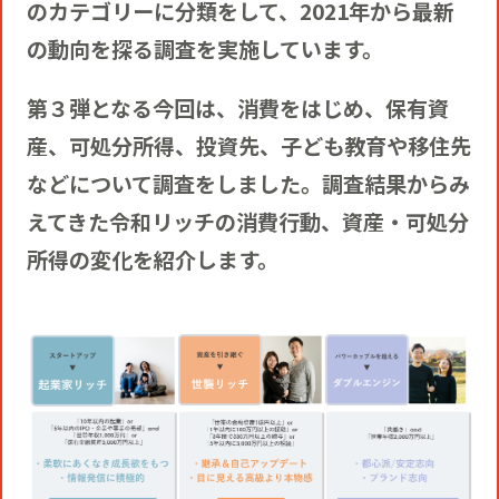
役員一覧
のカテゴリーに分類をして、2021年から最新
カムバック採用
の動向を探る調査を実施しています。
アクティベーション
ガバナンス
本社・支社アクセス
障がい者採用
第３弾となる今回は、消費をはじめ、保有資
産、可処分所得、投資先、子ども教育や移住先
メディアビジネス
CSR
グループ会社
などについて調査をしました。調査結果からみ
えてきた令和リッチの消費行動、資産・可処分
PR
所得の変化を紹介します。