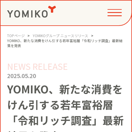
TOPページ
YOMIKOグループ ニュースリリース
PHILOSOPHY
YOMIKO、新たな消費をけん引する若年富裕層「令和リッチ調査」最新結
果を発表
NEWS RELEASE
GAME CHANGE PARTNER
VALUE CREATION
2025.05.20
YOMIKO、新たな消費を
VI
コミュニティクリエイション®
NEWS
けん引する若年富裕層
YOMIKOグループ ビジョン・パーパ
ス・バリューズ
事例
「令和リッチ調査」最新
ニュースリリース
SERVICE