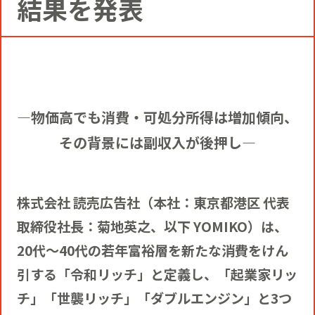
結果を発表
コミュニティクリエイションの仕掛け
人
お知らせ
CIVIC PRIDE®コンサルティング
SUSTAINABILITY
博報堂ＤＹグループトピックス
インストアコンサルティング
トップメッセージ
COMPANY
―物価高でも消費・可処分所得は増加傾向、
デジタルコンサルティング
その背景には副収入が後押し―
方針
社長メッセージ
RECRUIT
ビジネスデベロップメント
推進体制
株式会社 読売広告社（本社：東京都港区 代表
会社概要
新卒採用
取締役社長：菊地英之、以下 YOMIKO）は、
マーケティング
20代～40代の若年富裕層を新たな消費をけん
環境
当社の歩み
通年採用
引する「令和リッチ」と定義し、「起業家リッ
トップへ
チ」「世襲リッチ」「ダブルエンジン」と3つ
クリエイティブ
社会