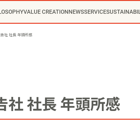
LOSOPHY
VALUE CREATION
NEWS
SERVICE
SUSTAINABI
RIDE®コンサルティング
CHANGE PARTNER
ッセージ
ュニティクリエイション®
ニュースリリース
トップメッセージ
新卒採用
会社概要
通年採用
当社の歩み
VI
インストアコンサルティング
YOMIKOグループ ビジョン・パーパス・
お知らせ
方針
事例
カムバック採用
推進体制
トップへ
役員一覧
コミュニティクリエイションの仕
博報堂ＤＹグループトピックス
環境
本社・支社アクセス
社会
障がい者採用
ガバナンス
デジタルコン
CSR
グル
広告社 社長 年頭所感
ップメント
マーケティング
クリエイティブ
アクティベーション
メ
広告社 社長 年頭所感