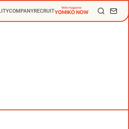
LITY
COMPANY
RECRUIT
バリューズ
掛け人
サルティング
ープ会社
ディアビジネス
PR