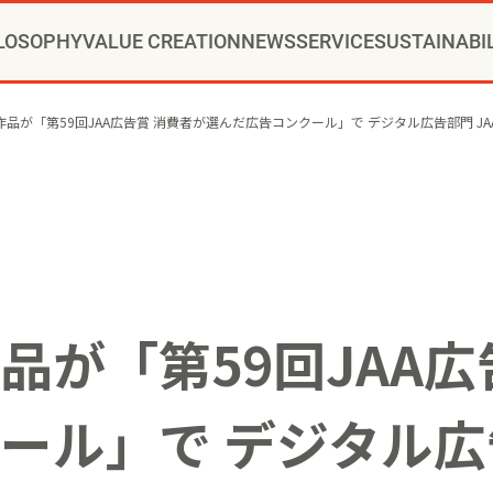
LOSOPHY
VALUE CREATION
NEWS
SERVICE
SUSTAINABI
RIDE®コンサルティング
CHANGE PARTNER
ッセージ
ュニティクリエイション®
ニュースリリース
トップメッセージ
新卒採用
会社概要
通年採用
当社の歩み
VI
インストアコンサルティング
YOMIKOグループ ビジョン・パーパス・
お知らせ
方針
事例
カムバック採用
推進体制
トップへ
役員一覧
コミュニティクリエイションの仕
博報堂ＤＹグループトピックス
環境
本社・支社アクセス
社会
障がい者採用
ガバナンス
デジタルコン
CSR
グル
品が「第59回JAA広告賞 消費者が選んだ広告コンクール」で デジタル広告部門 J
ップメント
マーケティング
クリエイティブ
アクティベーション
メ
品が「第59回JAA広
ール」で デジタル広告