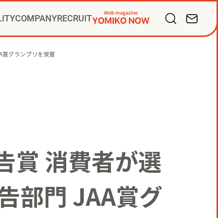
LITY
COMPANY
RECRUIT
バリューズ
掛け人
サルティング
ープ会社
AA賞グランプリを受賞
ディアビジネス
PR
告賞 消費者が選
部門 JAA賞グ