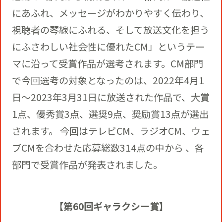
役員一覧
カムバック採用
にあふれ、メッセージがわかりやすく伝わり、
アクティベーション
視聴者の琴線にふれる、そして放送文化を担う
ガバナンス
本社・支社アクセス
障がい者採用
にふさわしい社会性に優れたCM」というテー
マに沿って受賞作品が選考されます。CM部門
メディアビジネス
CSR
グループ会社
で今回選考の対象となったのは、2022年4月1
日～2023年3月31日に放送された作品で、大賞
PR
1点、優秀賞3点、選奨9点、奨励賞13点が選出
されます。 今回はテレビCM、ラジオCM、ウェ
ブCMを合わせた応募総数314点の中から 、各
部門で受賞作品が発表されました。
【第60回ギャラクシー賞】