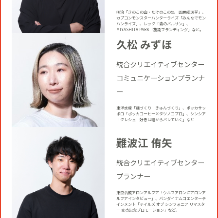
明治「きのこの山・たけのこの里 国民総選挙」、
カプコンモンスターハンターライズ「みんなでモン
ハンライズ」、レック「青のバルサン」、
MIYASHITA PARK「施設ブランディング」など。
久松 みずほ
統合クリエイティブセンター
コミュニケーションプランナ
ー
東洋水産「麺づくり きゅんづくり」、ポッカサッ
ポロ「ポッカコーヒー×タツノコプロ」、シンシア
「クレシェ 好きは瞳からバレていく」など
難波江 侑矢
統合クリエイティブセンター
プランナー
東亞合成アロンアルフア「ウルフアロンにアロンア
ルフアインタビュー」、バンダイナムコエンターテ
インメント「テイルズ オブ シンフォニア リマスタ
ー 発売記念プロモーション」など。