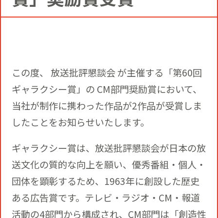
コミュニティクリエイションの仕掛け
人
お知らせ
CIVIC PRIDE®コンサルティング
SUSTAINABILITY
博報堂ＤＹグループトピックス
インストアコンサルティング
トップメッセージ
COMPANY
この度、 放送批評懇談会 が主催する「第60回
ギャラクシー賞」の CM部門奨励賞において、
デジタルコンサルティング
方針
当社が制作に携わった作品が2作品が受賞しま
社長メッセージ
RECRUIT
したことをお知らせいたします。
ビジネスデベロップメント
推進体制
会社概要
ギャラクシー賞は、放送批評懇談会が日本の放
新卒採用
送文化の質的な向上を願い、優秀番組・個人・
マーケティング
環境
団体を顕彰するため、1963年に創設した歴史
当社の歩み
通年採用
トップへ
ある広告賞です。テレビ・ラジオ・CM・報道
クリエイティブ
社会
活動の4部門から構成され、CM部門は「創造性