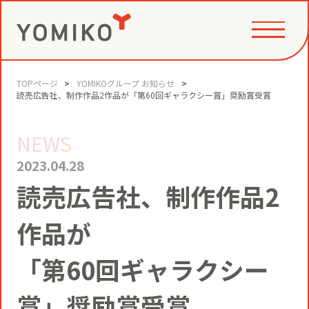
TOPページ
YOMIKOグループ お知らせ
PHILOSOPHY
読売広告社、制作作品2作品が「第60回ギャラクシー賞」奨励賞受賞
NEWS
GAME CHANGE PARTNER
VALUE CREATION
2023.04.28
読売広告社、制作作品2
VI
コミュニティクリエイション®
NEWS
作品が
YOMIKOグループ ビジョン・パーパ
「第60回ギャラクシー
ス・バリューズ
事例
ニュースリリース
SERVICE
賞」奨励賞受賞