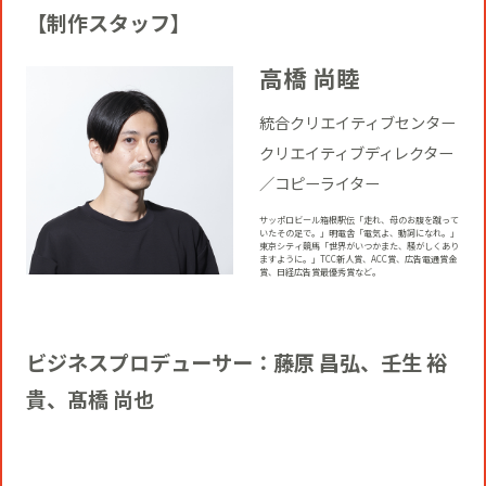
【制作スタッフ】
高橋 尚睦
統合クリエイティブセンター
クリエイティブディレクター
／コピーライター
サッポロビール箱根駅伝「走れ、母のお腹を蹴って
いたその足で。」明電舎「電気よ、動詞になれ。」
東京シティ競馬「世界がいつかまた、騒がしくあり
ますように。」TCC新人賞、ACC賞、広告電通賞金
賞、日経広告賞最優秀賞など。
ビジネスプロデューサー：藤原 昌弘、壬生 裕
貴、髙橋 尚也