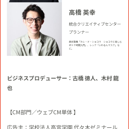
高橋 英幸
統合クリエイティブセンター
プランナー
森永製菓「カレ・ド・ショコラ ショコラと愉しむ
オトナ時間入門」、レック「ふわるんマスク」な
ど。
ビジネスプロデューサー：古橋 徳人、木村 龍
也
【CM部門／ウェブCM単体 】
広告主：学校法人高宮学園 代々木ゼミナール