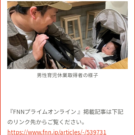
役員一覧
カムバック採用
アクティベーション
ガバナンス
本社・支社アクセス
障がい者採用
メディアビジネス
CSR
グループ会社
PR
男性育児休業取得者の様子
『FNNプライムオンライン 』掲載記事は下記
のリンク先からご覧ください。
https://www.fnn.jp/articles/-/539731