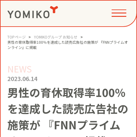
TOPページ
YOMIKOグループ お知らせ
PHILOSOPHY
男性の育休取得率100％を達成した読売広告社の施策が 『FNNプライムオ
ンライン』に掲載
NEWS
GAME CHANGE PARTNER
VALUE CREATION
2023.06.14
男性の育休取得率100％
VI
コミュニティクリエイション®
NEWS
を達成した読売広告社の
YOMIKOグループ ビジョン・パーパ
ス・バリューズ
事例
施策が 『FNNプライム
ニュースリリース
SERVICE