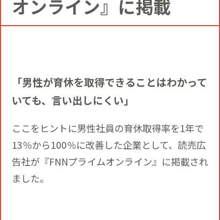
オンライン』に掲載
コミュニティクリエイションの仕掛け
人
お知らせ
CIVIC PRIDE®コンサルティング
SUSTAINABILITY
博報堂ＤＹグループトピックス
インストアコンサルティング
トップメッセージ
COMPANY
「男性が育休を取得できることはわかって
デジタルコンサルティング
いても、言い出しにくい」
方針
社長メッセージ
RECRUIT
ここをヒントに男性社員の育休取得率を1年で
ビジネスデベロップメント
推進体制
13％から100％に改善した企業として、読売広
会社概要
新卒採用
告社が『FNNプライムオンライン』に掲載され
マーケティング
環境
ました。
当社の歩み
通年採用
トップへ
クリエイティブ
社会