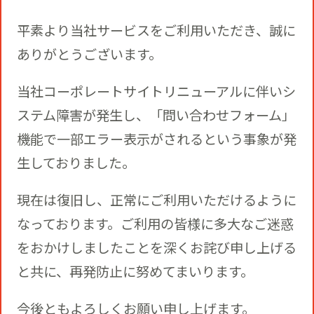
コミュニティクリエイションの仕掛け
人
お知らせ
CIVIC PRIDE®コンサルティング
SUSTAINABILITY
平素より当社サービスをご利用いただき、誠に
ありがとうございます。
博報堂ＤＹグループトピックス
インストアコンサルティング
トップメッセージ
当社コーポレートサイトリニューアルに伴いシ
COMPANY
ステム障害が発生し、「問い合わせフォーム」
デジタルコンサルティング
機能で一部エラー表示がされるという事象が発
方針
社長メッセージ
RECRUIT
生しておりました。
ビジネスデベロップメント
推進体制
現在は復旧し、正常にご利用いただけるように
会社概要
新卒採用
なっております。ご利用の皆様に多大なご迷惑
マーケティング
をおかけしましたことを深くお詫び申し上げる
環境
当社の歩み
通年採用
と共に、再発防止に努めてまいります。
トップへ
クリエイティブ
社会
今後ともよろしくお願い申し上げます。