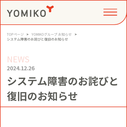
TOPページ
YOMIKOグループ お知らせ
PHILOSOPHY
システム障害のお詫びと復旧のお知らせ
NEWS
GAME CHANGE PARTNER
VALUE CREATION
2024.12.26
システム障害のお詫びと
VI
コミュニティクリエイション®
NEWS
復旧のお知らせ
YOMIKOグループ ビジョン・パーパ
ス・バリューズ
事例
ニュースリリース
SERVICE