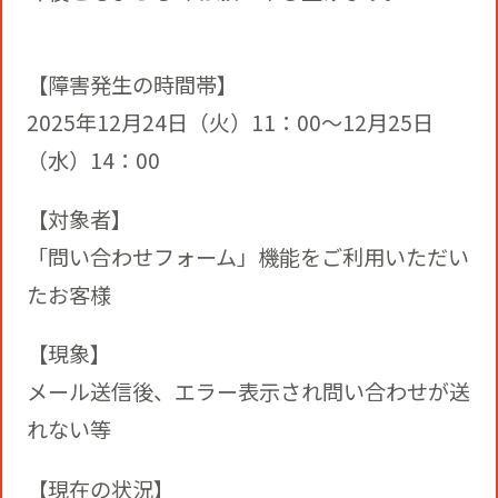
役員一覧
カムバック採用
アクティベーション
ガバナンス
【障害発生の時間帯】
本社・支社アクセス
障がい者採用
2025年12月24日（火）11：00～12月25日
メディアビジネス
（水）14：00
CSR
グループ会社
【対象者】
PR
「問い合わせフォーム」機能をご利用いただい
たお客様
【現象】
メール送信後、エラー表示され問い合わせが送
れない等
【現在の状況】