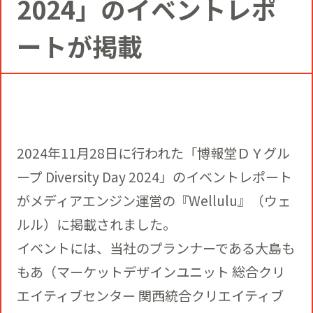
2024」のイベントレポ
コミュニティクリエイションの仕掛け
人
お知らせ
CIVIC PRIDE®コンサルティング
SUSTAINABILITY
ートが掲載
博報堂ＤＹグループトピックス
インストアコンサルティング
トップメッセージ
COMPANY
デジタルコンサルティング
方針
2024年11月28日に行われた「博報堂ＤＹグル
社長メッセージ
RECRUIT
ープ Diversity Day 2024」のイベントレポート
ビジネスデベロップメント
推進体制
がメディアエンジン運営の『Wellulu』（ウェ
会社概要
新卒採用
ルル）に掲載されました。
マーケティング
イベントには、当社のプランナーである大島も
環境
当社の歩み
通年採用
もあ（マーケットデザインユニット 総合クリ
トップへ
エイティブセンター 関西統合クリエイティブ
クリエイティブ
社会