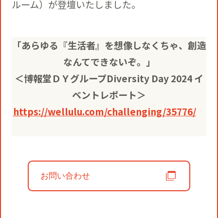
役員一覧
ルーム）が登壇いたしました。
カムバック採用
アクティベーション
ガバナンス
本社・支社アクセス
「あらゆる『生活者』を想像しなくちゃ、創造
障がい者採用
なんてできないぞ。」
メディアビジネス
CSR
グループ会社
＜博報堂ＤＹグループDiversity Day 2024 イ
ベントレポート＞
PR
https://wellulu.com/challenging/35776/
お問い合わせ