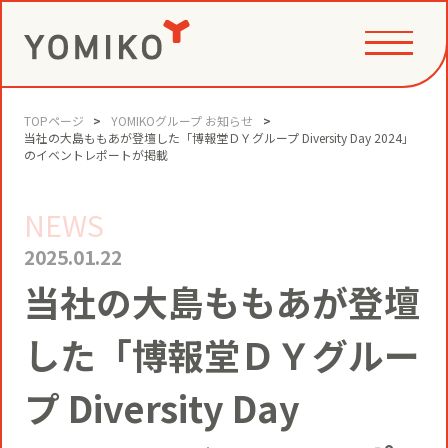
TOPページ
YOMIKOグループ お知らせ
PHILOSOPHY
当社の大島ももあが登壇した「博報堂ＤＹグループ Diversity Day 2024」
のイベントレポートが掲載
NEWS
GAME CHANGE PARTNER
VALUE CREATION
2025.01.22
当社の大島ももあが登壇
VI
コミュニティクリエイション®
NEWS
した「博報堂ＤＹグルー
YOMIKOグループ ビジョン・パーパ
ス・バリューズ
事例
プ Diversity Day
ニュースリリース
SERVICE