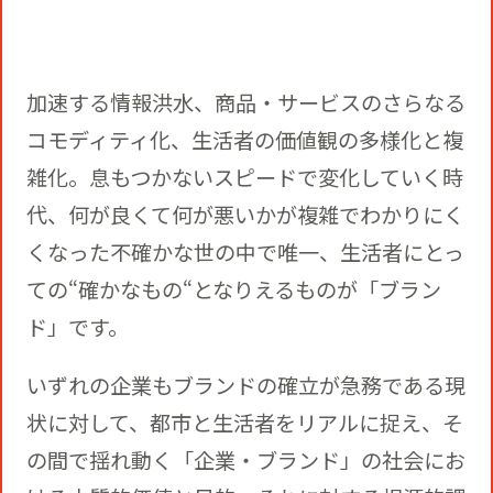
役員一覧
カムバック採用
アクティベーション
ガバナンス
本社・支社アクセス
障がい者採用
加速する情報洪水、商品・サービスのさらなる
コモディティ化、生活者の価値観の多様化と複
メディアビジネス
CSR
グループ会社
雑化。息もつかないスピードで変化していく時
代、何が良くて何が悪いかが複雑でわかりにく
PR
くなった不確かな世の中で唯一、生活者にとっ
ての“確かなもの“となりえるものが「ブラン
ド」です。
いずれの企業もブランドの確立が急務である現
状に対して、都市と生活者をリアルに捉え、そ
の間で揺れ動く「企業・ブランド」の社会にお