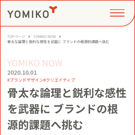
TOPページ
YOMIKO NOW
PHILOSOPHY
骨太な論理と鋭利な感性を武器に ブランドの根源的課題へ挑む
YOMIKO NOW
GAME CHANGE PARTNER
VALUE CREATION
2020.10.01
ブランドデザイン
クリエイティブ
骨太な論理と鋭利な感性
VI
コミュニティクリエイション®
NEWS
を武器に ブランドの根
YOMIKOグループ ビジョン・パーパ
ス・バリューズ
事例
ニュースリリース
源的課題へ挑む
SERVICE