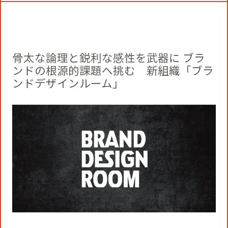
コミュニティクリエイションの仕掛け
人
お知らせ
CIVIC PRIDE®コンサルティング
SUSTAINABILITY
博報堂ＤＹグループトピックス
骨太な論理と鋭利な感性を武器に ブラ
インストアコンサルティング
トップメッセージ
COMPANY
ンドの根源的課題へ挑む 新組織「ブラ
ンドデザインルーム」
デジタルコンサルティング
方針
社長メッセージ
RECRUIT
ビジネスデベロップメント
推進体制
会社概要
新卒採用
マーケティング
環境
当社の歩み
通年採用
トップへ
クリエイティブ
社会