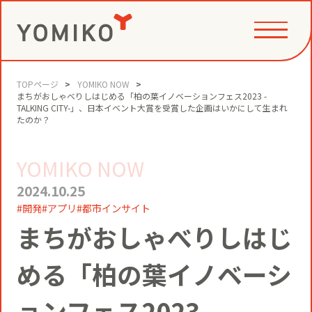
TOPページ
YOMIKO NOW
PHILOSOPHY
まちがおしゃべりしはじめる「柏の葉イノベーションフェス2023 -
TALKING CITY-」、日本イベント大賞を受賞した企画はいかにして生まれ
たのか？
GAME CHANGE PARTNER
VALUE CREATION
YOMIKO NOW
2024.10.25
VI
開発
アプリ
都市インサイト
コミュニティクリエイション®
NEWS
まちがおしゃべりしはじ
YOMIKOグループ ビジョン・パーパ
める「柏の葉イノベーシ
ス・バリューズ
事例
ニュースリリース
SERVICE
ョンフェス2023 -