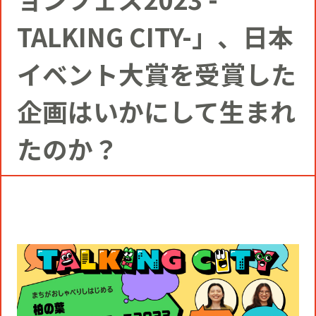
コミュニティクリエイションの仕掛け
人
お知らせ
TALKING CITY-」、日本
CIVIC PRIDE®コンサルティング
SUSTAINABILITY
イベント大賞を受賞した
博報堂ＤＹグループトピックス
インストアコンサルティング
トップメッセージ
COMPANY
企画はいかにして生まれ
デジタルコンサルティング
たのか？
方針
社長メッセージ
RECRUIT
ビジネスデベロップメント
推進体制
会社概要
新卒採用
マーケティング
環境
当社の歩み
通年採用
トップへ
クリエイティブ
社会