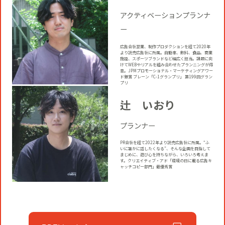
アクティベーションプランナ
ー
広告会社営業、制作プロダクションを経て2020年
より読売広告社に所属。自動車、飲料、食品、商業
施設、スポーツブランドなど幅広く担当。課題に向
けてWEBやリアルを組み合わせたプランニングが得
意。JPMプロモーショナル・マーケティングアワー
ド銀賞 ブレーン「C-1グランプリ」 第199回グラン
プリ
辻 いおり
プランナー
PR会社を経て2022年より読売広告社に所属。“ふ
いに誰かに話したくなる”、そんな企画を目指して
まじめに、遊び心を持ちながら、いろいろ考えま
す。クリエイティブ・アド「環境の日に載る広告キ
ャッチコピー部門」最優秀賞