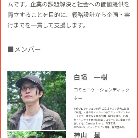
ムです。企業の課題解決と社会への価値提供を
両立することを目的に、戦略設計から企画・実
行までを一貫して支援します。
■メンバー
白幡 一樹
コミュニケーションディレク
ター
制作プロダクションを経て2016年より読売広告社
に所属。大手の車メーカーからアミューズメントパ
ークまで、様々な企業の企画・制作を担当。PR発
想・インサイト発想の統合プロモーション企画を得
意とする。Cannes Lions、ADFEST、
ADSTARS、グッドデザイン賞等、受賞歴あり。
神山 星