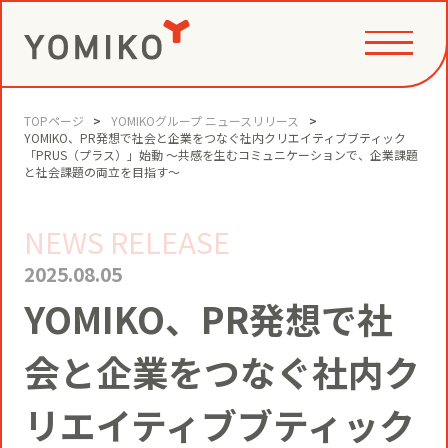
TOPページ
YOMIKOグループ ニュースリリース
PHILOSOPHY
YOMIKO、PR発想で社会と企業をつなぐ社内クリエイティブブティック
「PRUS（プラス）」始動 ～共感を生むコミュニケーションで、企業課題
と社会課題の両立を目指す～
GAME CHANGE PARTNER
VALUE CREATION
NEWS RELEASE
2025.08.05
VI
YOMIKO、PR発想で社
コミュニティクリエイション®
NEWS
会と企業をつなぐ社内ク
YOMIKOグループ ビジョン・パーパ
ス・バリューズ
事例
ニュースリリース
SERVICE
リエイティブブティック