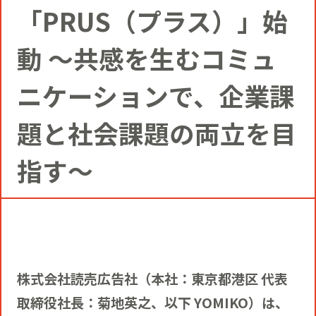
コミュニティクリエイションの仕掛け
「PRUS（プラス）」始
人
お知らせ
CIVIC PRIDE®コンサルティング
SUSTAINABILITY
動 ～共感を生むコミュ
博報堂ＤＹグループトピックス
インストアコンサルティング
ニケーションで、企業課
トップメッセージ
COMPANY
題と社会課題の両立を目
デジタルコンサルティング
方針
社長メッセージ
RECRUIT
指す～
ビジネスデベロップメント
推進体制
会社概要
新卒採用
マーケティング
環境
当社の歩み
通年採用
株式会社読売広告社（本社：東京都港区 代表
トップへ
クリエイティブ
取締役社長：菊地英之、以下 YOMIKO）は、
社会