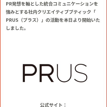
役員一覧
PR発想を軸とした統合コミュニケーションを
カムバック採用
強みとする社内クリエイティブブティック「
アクティベーション
ガバナンス
本社・支社アクセス
PRUS（プラス）」の活動を本日より開始いた
障がい者採用
しました。
メディアビジネス
CSR
グループ会社
PR
公式サイト：