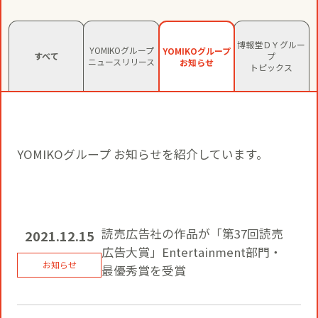
コミュニティクリエイションの仕掛け
人
お知らせ
CIVIC PRIDE®コンサルティング
SUSTAINABILITY
博報堂ＤＹグルー
YOMIKOグループ
YOMIKOグループ
すべて
プ
ニュースリリース
お知らせ
トピックス
博報堂ＤＹグループトピックス
インストアコンサルティング
トップメッセージ
COMPANY
デジタルコンサルティング
方針
YOMIKOグループ お知らせを紹介しています。
社長メッセージ
RECRUIT
ビジネスデベロップメント
推進体制
会社概要
新卒採用
読売広告社の作品が「第37回読売
2021.12.15
マーケティング
広告大賞」Entertainment部門・
環境
当社の歩み
最優秀賞を受賞
通年採用
トップへ
クリエイティブ
社会