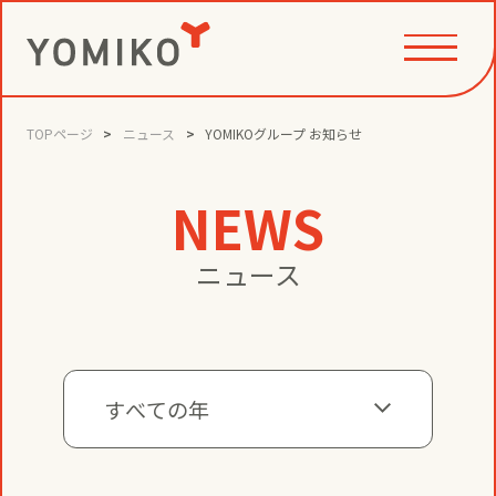
TOPページ
ニュース
YOMIKOグループ お知らせ
PHILOSOPHY
NEWS
GAME CHANGE PARTNER
VALUE CREATION
ニュース
VI
コミュニティクリエイション®
NEWS
YOMIKOグループ ビジョン・パーパ
ス・バリューズ
事例
ニュースリリース
SERVICE