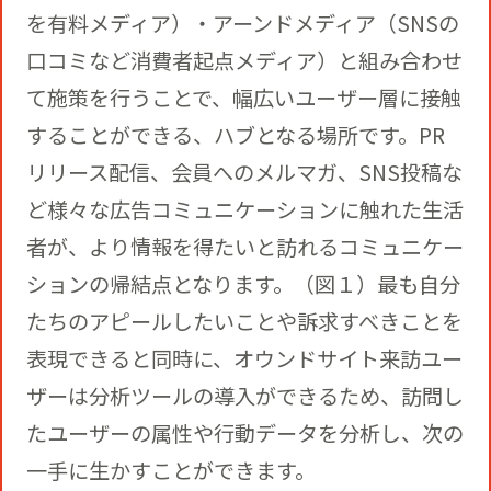
役員一覧
カムバック採用
を有料メディア）・アーンドメディア（SNSの
口コミなど消費者起点メディア）と組み合わせ
アクティベーション
ガバナンス
本社・支社アクセス
て施策を行うことで、幅広いユーザー層に接触
障がい者採用
することができる、ハブとなる場所です。PR
メディアビジネス
CSR
リリース配信、会員へのメルマガ、SNS投稿な
グループ会社
ど様々な広告コミュニケーションに触れた生活
PR
者が、より情報を得たいと訪れるコミュニケー
ションの帰結点となります。（図１）最も自分
たちのアピールしたいことや訴求すべきことを
表現できると同時に、オウンドサイト来訪ユー
ザーは分析ツールの導入ができるため、訪問し
たユーザーの属性や行動データを分析し、次の
一手に生かすことができます。