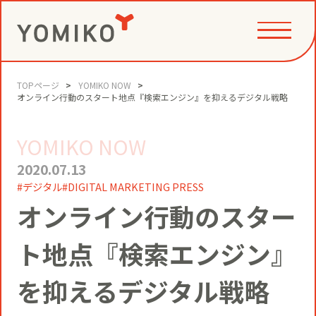
TOPページ
YOMIKO NOW
PHILOSOPHY
オンライン行動のスタート地点『検索エンジン』を抑えるデジタル戦略
YOMIKO NOW
GAME CHANGE PARTNER
VALUE CREATION
2020.07.13
デジタル
DIGITAL MARKETING PRESS
オンライン行動のスター
VI
コミュニティクリエイション®
NEWS
ト地点『検索エンジン』
YOMIKOグループ ビジョン・パーパ
ス・バリューズ
事例
ニュースリリース
を抑えるデジタル戦略
SERVICE