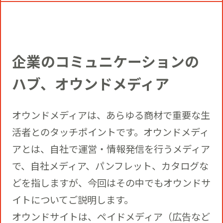
コミュニティクリエイションの仕掛け
人
お知らせ
CIVIC PRIDE®コンサルティング
SUSTAINABILITY
博報堂ＤＹグループトピックス
企業のコミュニケーションの
インストアコンサルティング
トップメッセージ
COMPANY
ハブ、オウンドメディア
デジタルコンサルティング
方針
社長メッセージ
RECRUIT
オウンドメディアは、あらゆる商材で重要な生
活者とのタッチポイントです。オウンドメディ
ビジネスデベロップメント
推進体制
会社概要
アとは、自社で運営・情報発信を行うメディア
新卒採用
で、自社メディア、パンフレット、カタログな
マーケティング
環境
どを指しますが、今回はその中でもオウンドサ
当社の歩み
通年採用
イトについてご説明します。
トップへ
クリエイティブ
オウンドサイトは、ペイドメディア（広告など
社会