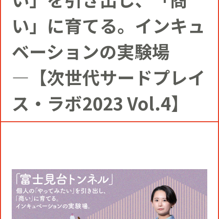
コミュニティクリエイションの仕掛け
人
お知らせ
い」に育てる。インキュ
CIVIC PRIDE®コンサルティング
SUSTAINABILITY
ベーションの実験場
博報堂ＤＹグループトピックス
インストアコンサルティング
トップメッセージ
COMPANY
―【次世代サードプレイ
デジタルコンサルティング
ス・ラボ2023 Vol.4】
方針
社長メッセージ
RECRUIT
ビジネスデベロップメント
推進体制
会社概要
新卒採用
マーケティング
環境
当社の歩み
通年採用
トップへ
クリエイティブ
社会