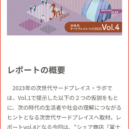
役員一覧
カムバック採用
アクティベーション
ガバナンス
本社・支社アクセス
障がい者採用
メディアビジネス
CSR
グループ会社
PR
レポートの概要
2023年の次世代サードプレイス・ラボで
は、Vol.1で提示した以下の２つの仮説をもと
に、次の時代の生活者や社会の理解につながる
ヒントとなる次世代サードプレイスへ取材。レ
ポートvol.4となる今回は、“シェア商店「富士