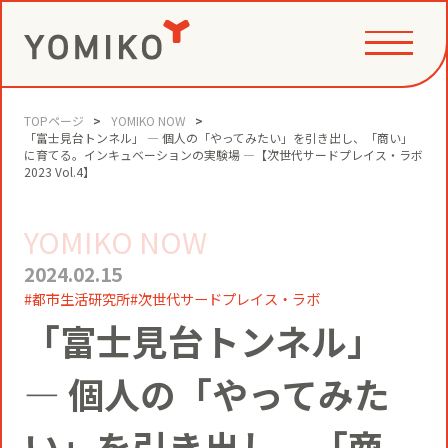
TOPページ
YOMIKO NOW
PHILOSOPHY
「富士見台トンネル」 ― 個人の「やってみたい」を引き出し、「商い」
に育てる。インキュベーションの実験場 ―【次世代サードプレイス・ラボ
2023 Vol.4】
GAME CHANGE PARTNER
VALUE CREATION
YOMIKO NOW
2024.02.15
VI
都市生活研究所
次世代サードプレイス・ラボ
コミュニティクリエイション®
NEWS
「富士見台トンネル」
YOMIKOグループ ビジョン・パーパ
― 個人の「やってみた
ス・バリューズ
事例
ニュースリリース
SERVICE
い」を引き出し、「商