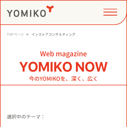
TOPページ
インストアコンサルティング
PHILOSOPHY
GAME CHANGE PARTNER
VALUE CREATION
VI
コミュニティクリエイション®
NEWS
YOMIKOグループ ビジョン・パーパ
ス・バリューズ
事例
ニュースリリース
SERVICE
選択中のテーマ：