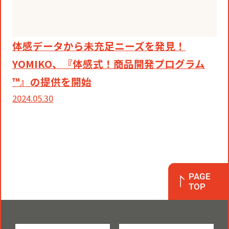
役員一覧
カムバック採用
アクティベーション
ガバナンス
本社・支社アクセス
体感データから未充足ニーズを発見！
障がい者採用
YOMIKO、『体感式！商品開発プログラム
メディアビジネス
CSR
グループ会社
™』の提供を開始
2024.05.30
PR
PAGE
TOP