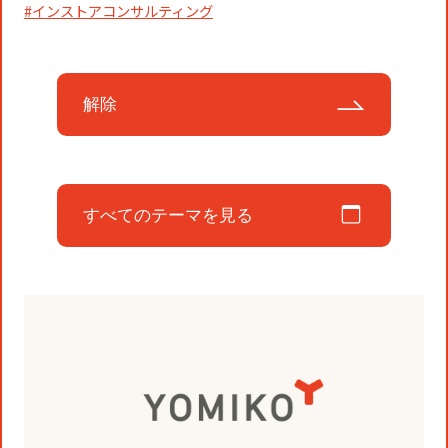
コミュニティクリエイションの仕掛け
インストアコンサルティング
人
お知らせ
CIVIC PRIDE®コンサルティング
SUSTAINABILITY
博報堂ＤＹグループトピックス
解除
インストアコンサルティング
トップメッセージ
COMPANY
デジタルコンサルティング
方針
社長メッセージ
すべてのテーマを見る
RECRUIT
ビジネスデベロップメント
推進体制
会社概要
新卒採用
マーケティング
環境
当社の歩み
通年採用
トップへ
クリエイティブ
社会