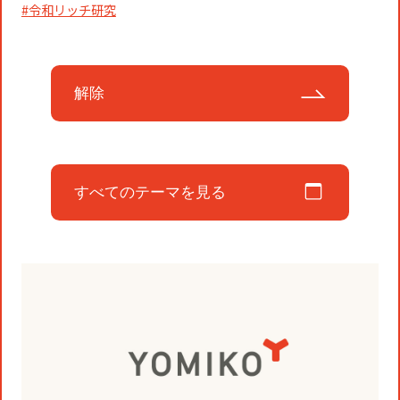
コミュニティクリエイションの仕掛け
令和リッチ研究
人
お知らせ
CIVIC PRIDE®コンサルティング
SUSTAINABILITY
博報堂ＤＹグループトピックス
解除
インストアコンサルティング
トップメッセージ
COMPANY
デジタルコンサルティング
方針
社長メッセージ
すべてのテーマを見る
RECRUIT
ビジネスデベロップメント
推進体制
会社概要
新卒採用
マーケティング
環境
当社の歩み
通年採用
トップへ
クリエイティブ
社会