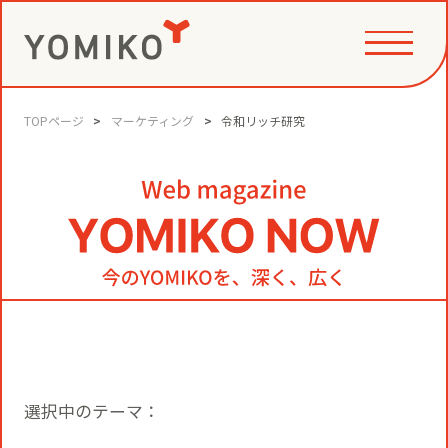
TOPページ
マーケティング
令和リッチ研究
PHILOSOPHY
GAME CHANGE PARTNER
VALUE CREATION
VI
コミュニティクリエイション®
NEWS
YOMIKOグループ ビジョン・パーパ
ス・バリューズ
事例
ニュースリリース
SERVICE
選択中のテーマ：