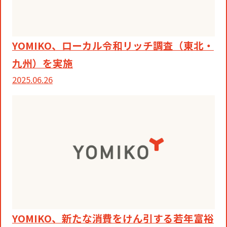
役員一覧
カムバック採用
アクティベーション
ガバナンス
本社・支社アクセス
YOMIKO、ローカル令和リッチ調査（東北・
障がい者採用
九州）を実施
メディアビジネス
CSR
グループ会社
2025.06.26
PR
YOMIKO、新たな消費をけん引する若年富裕