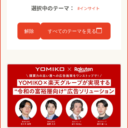
コミュニティクリエイションの仕掛け
人
お知らせ
選択中のテーマ：
インサイト
CIVIC PRIDE®コンサルティング
SUSTAINABILITY
博報堂ＤＹグループトピックス
解除
すべてのテーマを見る
インストアコンサルティング
トップメッセージ
COMPANY
デジタルコンサルティング
方針
社長メッセージ
RECRUIT
ビジネスデベロップメント
推進体制
会社概要
新卒採用
マーケティング
環境
当社の歩み
通年採用
トップへ
クリエイティブ
社会