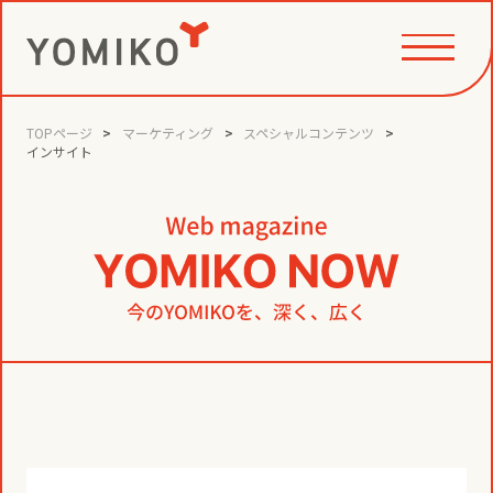
TOPページ
マーケティング
スペシャルコンテンツ
PHILOSOPHY
インサイト
GAME CHANGE PARTNER
VALUE CREATION
VI
コミュニティクリエイション®
NEWS
YOMIKOグループ ビジョン・パーパ
ス・バリューズ
事例
ニュースリリース
SERVICE