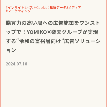
役員一覧
カムバック採用
インサイト
ポストCookie
購買データ
メディア
マーケティング
アクティベーション
ガバナンス
本社・支社アクセス
購買力の高い層への広告施策をワンスト
障がい者採用
ップで！YOMIKO✕楽天グループが実現
メディアビジネス
CSR
グループ会社
する“令和の富裕層向け”広告ソリューシ
ョン
PR
2024.07.18