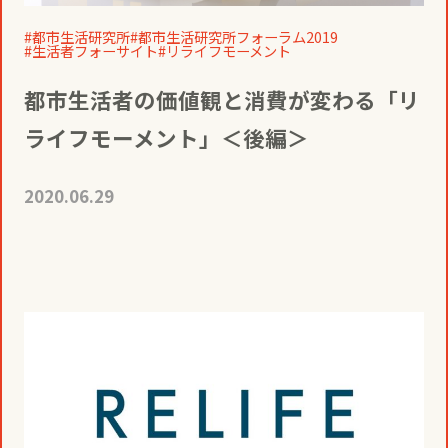
役員一覧
カムバック採用
都市生活研究所
都市生活研究所フォーラム2019
生活者フォーサイト
リライフモーメント
アクティベーション
ガバナンス
本社・支社アクセス
障がい者採用
都市生活者の価値観と消費が変わる「リ
メディアビジネス
ライフモーメント」＜後編＞
CSR
グループ会社
2020.06.29
PR