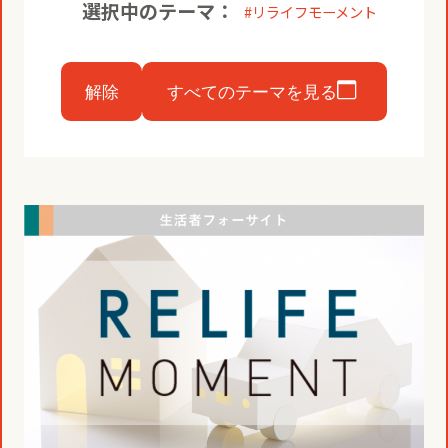
コミュニティクリエイションの仕掛け
選択中のテーマ：
リライフモーメント
人
お知らせ
CIVIC PRIDE®コンサルティング
SUSTAINABILITY
解除
すべてのテーマを見る
博報堂ＤＹグループトピックス
インストアコンサルティング
トップメッセージ
COMPANY
デジタルコンサルティング
方針
社長メッセージ
RECRUIT
ビジネスデベロップメント
推進体制
会社概要
新卒採用
マーケティング
環境
当社の歩み
通年採用
トップへ
クリエイティブ
社会