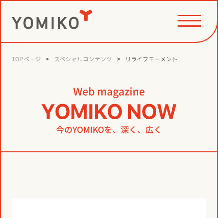
TOPページ
スペシャルコンテンツ
リライフモーメント
PHILOSOPHY
GAME CHANGE PARTNER
VALUE CREATION
VI
コミュニティクリエイション®
NEWS
YOMIKOグループ ビジョン・パーパ
ス・バリューズ
事例
ニュースリリース
SERVICE