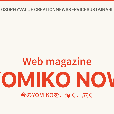
LOSOPHY
VALUE CREATION
NEWS
SERVICE
SUSTAINABI
RIDE®コンサルティング
CHANGE PARTNER
ッセージ
ュニティクリエイション®
ニュースリリース
トップメッセージ
新卒採用
会社概要
通年採用
当社の歩み
VI
インストアコンサルティング
YOMIKOグループ ビジョン・パーパス・
お知らせ
方針
事例
カムバック採用
推進体制
トップへ
役員一覧
コミュニティクリエイションの仕
博報堂ＤＹグループトピックス
環境
本社・支社アクセス
社会
障がい者採用
ガバナンス
デジタルコン
CSR
グル
ップメント
マーケティング
クリエイティブ
アクティベーション
メ