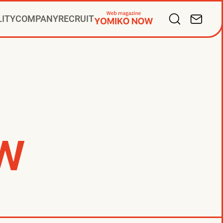
LITY
COMPANY
RECRUIT
バリューズ
掛け人
サルティング
ープ会社
ディアビジネス
PR