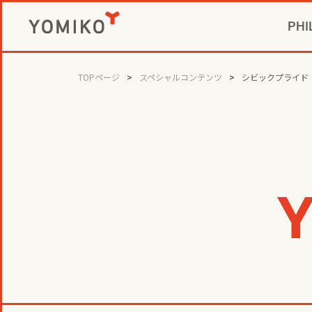
PHI
CIVIC P
GAME 
社長メ
コミ
TOPページ
スペシャルコンテンツ
シビックプライド
ビジネスデベロ