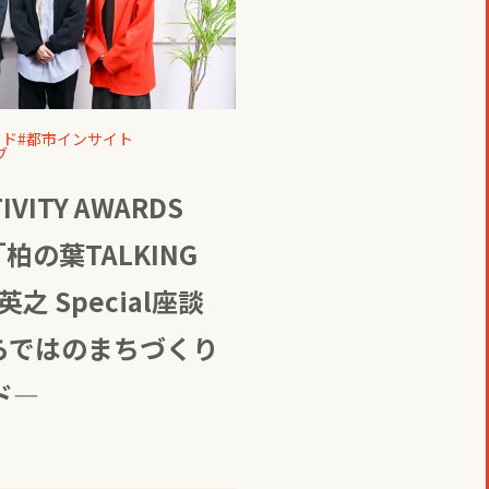
イド
都市インサイト
ブ
TIVITY AWARDS
柏の葉TALKING
之 Special座談
ならではのまちづくり
ド―