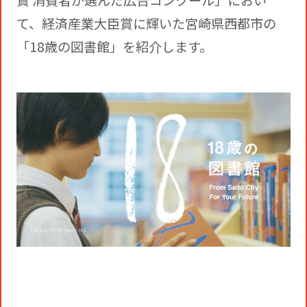
賞 消費者が選んだ広告コンクール」におい
役員一覧
カムバック採用
て、経済産業大臣賞に輝いた宮崎県西都市の
アクティベーション
「18歳の図書館」を紹介します。
ガバナンス
本社・支社アクセス
障がい者採用
メディアビジネス
CSR
グループ会社
PR