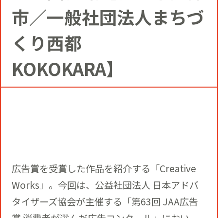
コミュニティクリエイションの仕掛け
市／一般社団法人まちづ
人
お知らせ
CIVIC PRIDE®コンサルティング
SUSTAINABILITY
くり西都
博報堂ＤＹグループトピックス
インストアコンサルティング
KOKOKARA】
トップメッセージ
COMPANY
デジタルコンサルティング
方針
社長メッセージ
RECRUIT
ビジネスデベロップメント
推進体制
会社概要
新卒採用
広告賞を受賞した作品を紹介する「Creative
マーケティング
環境
当社の歩み
Works」。今回は、公益社団法人 日本アドバ
通年採用
トップへ
タイザーズ協会が主催する「第63回 JAA広告
クリエイティブ
社会