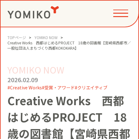
TOPページ
YOMIKO NOW
PHILOSOPHY
Creative Works 西都はじめるPROJECT 18歳の図書館【宮崎県西都市／
一般社団法人まちづくり西都KOKOKARA】
YOMIKO NOW
GAME CHANGE PARTNER
VALUE CREATION
2026.02.09
Creative Works
受賞・アワード
クリエイティブ
VI
コミュニティクリエイション®
Creative Works 西都
NEWS
YOMIKOグループ ビジョン・パーパ
はじめるPROJECT 18
ス・バリューズ
事例
ニュースリリース
SERVICE
歳の図書館【宮崎県西都