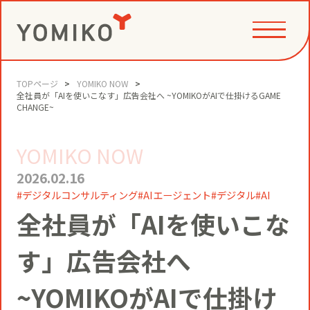
TOPページ
YOMIKO NOW
PHILOSOPHY
全社員が「AIを使いこなす」広告会社へ ~YOMIKOがAIで仕掛けるGAME
CHANGE~
YOMIKO NOW
GAME CHANGE PARTNER
VALUE CREATION
2026.02.16
デジタルコンサルティング
AIエージェント
デジタル
AI
VI
コミュニティクリエイション®
全社員が「AIを使いこな
NEWS
YOMIKOグループ ビジョン・パーパ
す」広告会社へ
ス・バリューズ
事例
ニュースリリース
SERVICE
~YOMIKOがAIで仕掛け