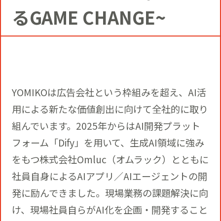
コミュニティクリエイションの仕掛け
るGAME CHANGE~
人
お知らせ
CIVIC PRIDE®コンサルティング
SUSTAINABILITY
博報堂ＤＹグループトピックス
インストアコンサルティング
トップメッセージ
COMPANY
YOMIKOは広告会社という枠組みを超え、AI活
デジタルコンサルティング
方針
社長メッセージ
用による新たな価値創出に向けて全社的に取り
RECRUIT
組んでいます。2025年からはAI開発プラット
ビジネスデベロップメント
推進体制
フォーム「Dify」を用いて、生成AI領域に強み
会社概要
新卒採用
をもつ株式会社Omluc（オムラック）とともに
マーケティング
社員自身によるAIアプリ／AIエージェントの開
環境
当社の歩み
通年採用
発に励んできました。現場業務の課題解決に向
トップへ
け、現場社員自らがAI化を企画・開発すること
クリエイティブ
社会