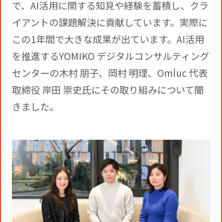
役員一覧
で、AI活用に関する知見や経験を蓄積し、クラ
カムバック採用
イアントの課題解決に貢献しています。実際に
アクティベーション
ガバナンス
この1年間で大きな成果が出ています。AI活用
本社・支社アクセス
障がい者採用
を推進するYOMIKO デジタルコンサルティング
メディアビジネス
CSR
センターの木村 朋子、岡村 明理、Omluc 代表
グループ会社
取締役 岸田 崇史氏にその取り組みについて聞
PR
きました。