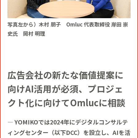
写真左から）木村 朋子 Omluc 代表取締役 岸田 崇
史氏 岡村 明理
広告会社の新たな価値提案に
向けAI活用が必須、プロジェ
クト化に向けてOmlucに相談
― YOMIKOでは2024年にデジタルコンサルテ
ィングセンター（以下DCC）を設立し、AIを活