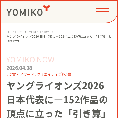
TOPページ
YOMIKO NOW
PHILOSOPHY
ヤングライオンズ2026 日本代表に―152作品の頂点に立った「引き算」と
「断定力」―
YOMIKO NOW
GAME CHANGE PARTNER
VALUE CREATION
2026.04.08
受賞・アワード
クリエイティブ
受賞
VI
コミュニティクリエイション®
ヤングライオンズ2026
NEWS
YOMIKOグループ ビジョン・パーパ
日本代表に―152作品の
ス・バリューズ
事例
ニュースリリース
SERVICE
頂点に立った「引き算」