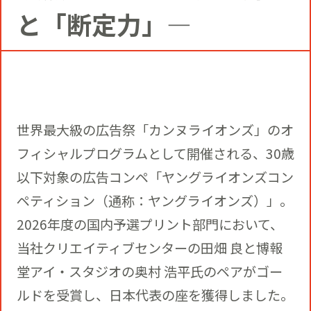
コミュニティクリエイションの仕掛け
と「断定力」―
人
お知らせ
CIVIC PRIDE®コンサルティング
SUSTAINABILITY
博報堂ＤＹグループトピックス
インストアコンサルティング
トップメッセージ
COMPANY
世界最大級の広告祭「カンヌライオンズ」のオ
デジタルコンサルティング
方針
社長メッセージ
フィシャルプログラムとして開催される、30歳
RECRUIT
以下対象の広告コンペ「ヤングライオンズコン
ビジネスデベロップメント
推進体制
ペティション（通称：ヤングライオンズ）」。
会社概要
新卒採用
2026年度の国内予選プリント部門において、
マーケティング
当社クリエイティブセンターの田畑 良と博報
環境
当社の歩み
通年採用
堂アイ・スタジオの奥村 浩平氏のペアがゴー
トップへ
ルドを受賞し、日本代表の座を獲得しました。
クリエイティブ
社会