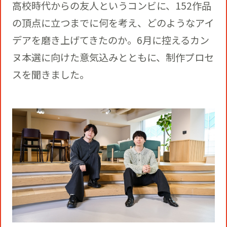
役員一覧
高校時代からの友人というコンビに、152作品
カムバック採用
の頂点に立つまでに何を考え、どのようなアイ
アクティベーション
ガバナンス
デアを磨き上げてきたのか。6月に控えるカン
本社・支社アクセス
障がい者採用
ヌ本選に向けた意気込みとともに、制作プロセ
メディアビジネス
CSR
スを聞きました。
グループ会社
PR